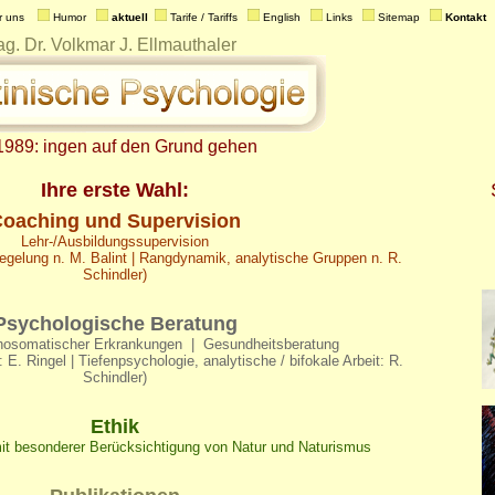
 uns    
 Humor   
aktuell
 Tarife / Tariffs   
 English   
 Links   
 Sitemap   
 Kontakt  
 1989: ingen auf den Grund gehen
Ihre erste Wahl:
oaching und Supervision
Lehr-/Ausbildungssupervision
gelung n. M. Balint | Rangdynamik, analytische Gruppen n. R.
Schindler)
Psychologische Beratung
hosomatischer Erkrankungen | Gesundheitsberatung
E. Ringel | Tiefenpsychologie, analytische / bifokale Arbeit: R.
Schindler)
Ethik
it besonderer Berücksichtigung von Natur und Naturismus