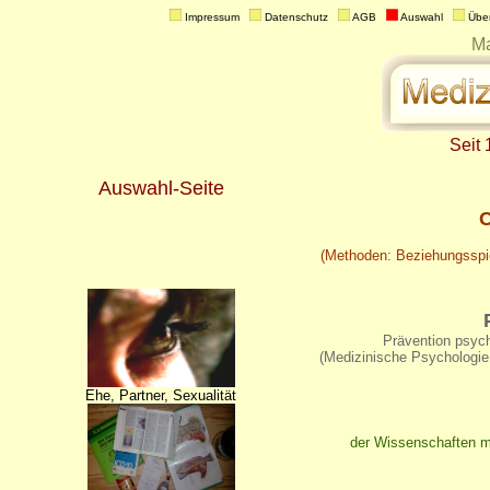
 Impressum   
 Datenschutz   
 AGB   
 Auswahl   
 Über
Seit
Auswahl-Seite
C
(Methoden: Beziehungsspie
Prävention psyc
(Medizinische Psychologie: 
Ehe, Partner, Sexualität
der Wissenschaften m