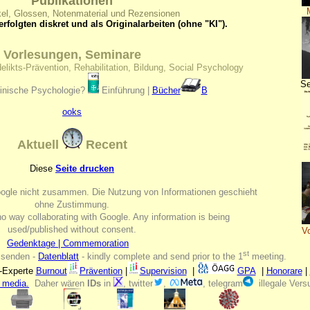
Publikationen
kel, Glossen, Notenmaterial und Rezensionen
erfolgten diskret und als Originalarbeiten (ohne "KI").
Vorlesungen, Seminare
ikts-Prävention, Rehabilitation, Bildung, Social Psychology
Se
inische Psychologie?
Einführung |
Bücher
B
ooks
Aktuell
Recent
Diese
Seite drucken
Google nicht zusammen. Die Nutzung von Informationen geschieht
ohne Zustimmung.
no way collaborating with Google. Any information is being
used/published without consent.
V
Gedenktage | Commemoration
st
d senden -
Datenblatt
- kindly complete and send prior to the
1
meeting
.
Experte
Burnout
Prävention
|
Supervision
|
GPA
|
Honorare
|
 media.
Daher wären
IDs
in
, twitter
,
, telegram
illegale Vers
......
.