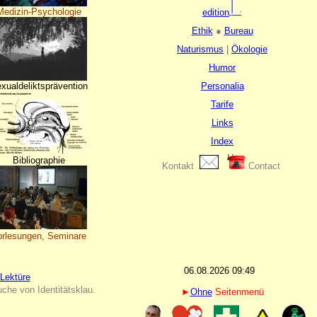
Medizin-Psychologie
edition
Ethik
●
Bureau
Naturismus
|
Ökologie
Humor
xualdeliktsprävention
Personalia
Tarife
Links
Index
Bibliographie
Kontakt
Contact
orlesungen, Seminare
06.08.2026 09:49
Lektüre
uche von Identitätsklau.
►
Ohne
Seitenmenü