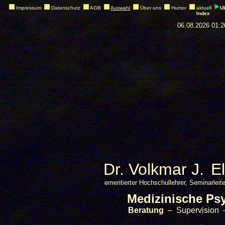
Impressum
Datenschutz
AGB
Auswahl
Über uns
Humor
aktuell
U
Index
06.08.2026 01:2
Dr. Volkmar J.
E
emeritierter Hochschullehrer, Seminarlei
Medizinische Ps
Beratung
– Supervision